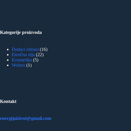
Kategorije proizvoda
16
Dodaci ishrani
16
22
proizvoda
Eterična ulja
22
5
proizvoda
Kozmetika
5
1
proizvoda
Welnes
1
proizvod
Kontakt
energijaizivot@gmail.com