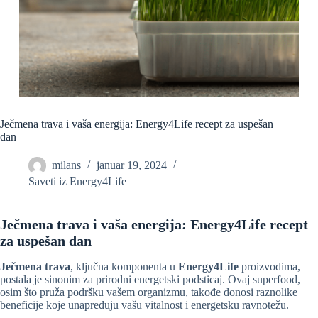
Ječmena trava i vaša energija: Energy4Life recept za uspešan
dan
milans
januar 19, 2024
Saveti iz Energy4Life
Ječmena trava i vaša energija: Energy4Life recept
za uspešan dan
Ječmena trava
, ključna komponenta u
Energy4Life
proizvodima,
postala je sinonim za prirodni energetski podsticaj. Ovaj superfood,
osim što pruža podršku vašem organizmu, takođe donosi raznolike
beneficije koje unapređuju vašu vitalnost i energetsku ravnotežu.