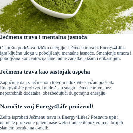
Ječmena trava i mentalna jasnoća
Osim što podržava fizičku energiju, Ječmena trava iz Energy4Lifea
igra ključnu ulogu u poboljšanju mentalne jasnoće. Smanjenje umora i
poboljšana koncentracija čine radne zadatke lakšim i efikasnijim.
Ječmena trava kao sastojak uspeha
Započnite dan s Ječmenom travom i doživite snažan početak.
Energy4Life proizvodi nude čistu snagu ječmene trave, bez
nepotrebnih dodataka, obezbeđujući dugotrajnu energiju.
Naručite svoj Energy4Life proizvod!
Želite isprobati Ječmenu travu iz Energy4Lifea? Postavite upit i
naručite proizvode putem naše web stranice ili pozivom na broj ili
slanjem poruke na e-mail: