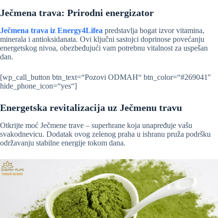
Ječmena trava: Prirodni energizator
Ječmena trava iz Energy4Lifea
predstavlja bogat izvor vitamina,
minerala i antioksidanata. Ovi ključni sastojci doprinose povećanju
energetskog nivoa, obezbeđujući vam potrebnu vitalnost za uspešan
dan.
[wp_call_button btn_text=“Pozovi ODMAH“ btn_color=“#269041″
hide_phone_icon=“yes“]
Energetska revitalizacija uz Ječmenu travu
Otkrijte moć Ječmene trave – superhrane koja unapređuje vašu
svakodnevicu. Dodatak ovog zelenog praha u ishranu pruža podršku
održavanju stabilne energije tokom dana.