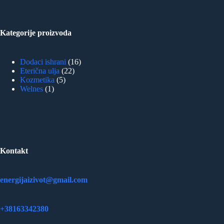
Kategorije proizvoda
16
Dodaci ishrani
16
22
proizvoda
Eterična ulja
22
5
proizvoda
Kozmetika
5
1
proizvoda
Welnes
1
proizvod
Kontakt
energijaizivot@gmail.com
+38163342380