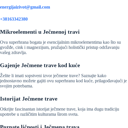
energijaizivot@gmail.com
+38163342380
Mikroelementi u Ječmenoj travi
Ova superhrana bogata je esencijalnim mikroelementima kao što su
gvožđe, cink i magnezijum, pružajući holistički pristup održavanju
vašeg zdravlja.
Gajenje Ječmene trave kod kuće
Želite li imati sopstveni izvor ječmene trave? Saznajte kako
jednostavno možete gajiti ovu superhranu kod kuće, prilagođavajući je
svojim potrebama.
Istorijat Ječmene trave
Otkrijte fascinantan istorijat ječmene trave, koja ima dugu tradiciju
upotrebe u različitim kulturama širom sveta.
Poznate ličnosti i Ječmena trava