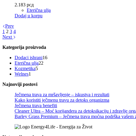
2.183
рсд
Eterična ulja
Dodaj u korpu
Prev
1
2
3
4
Next
Kategorija proizvoda
16
Dodaci ishrani
16
22
proizvoda
Eterična ulja
22
5
proizvoda
Kozmetika
5
1
proizvoda
Welnes
1
proizvod
Najnoviji postovi
Ječmena trava za mršavljenje – iskustva i rezultati
Kako koristiti ječmenu travu za detoks organizma
Ječmena trava benefiti
Cleaner Ultra – Moć korijandera za detoksikaciju i zdravlje or
Barley Grass Premium – Ječmena trava moćna podrška vašem z