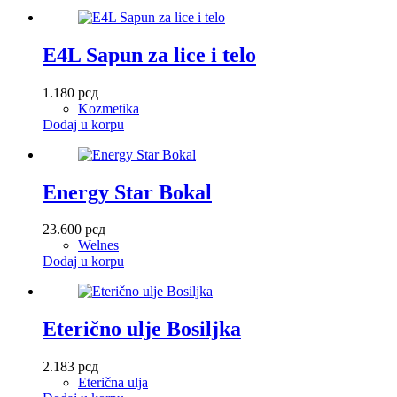
E4L Sapun za lice i telo
1.180
рсд
Kozmetika
Dodaj u korpu
Energy Star Bokal
23.600
рсд
Welnes
Dodaj u korpu
Eterično ulje Bosiljka
2.183
рсд
Eterična ulja