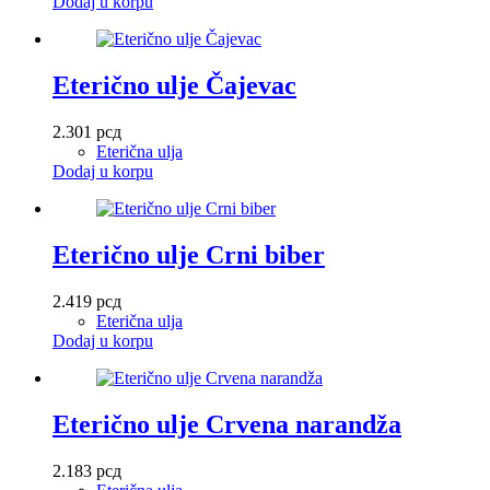
Dodaj u korpu
Eterično ulje Čajevac
2.301
рсд
Eterična ulja
Dodaj u korpu
Eterično ulje Crni biber
2.419
рсд
Eterična ulja
Dodaj u korpu
Eterično ulje Crvena narandža
2.183
рсд