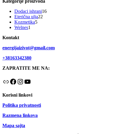
Kategorije proizvoda
16
Dodaci ishrani
16
22
proizvoda
Eterična ulja
22
5
proizvoda
Kozmetika
5
1
proizvoda
Welnes
1
proizvod
Kontakt
energijaizivot@gmail.com
+38163342380
ZAPRATITE ME NA:
Link
Facebook
Instagram
YouTube
Korisni linkovi
Politika privatnosti
Razmena linkova
Mapa sajta