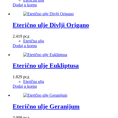
Eterična ulja
Dodaj u korpu
Eterično ulje Divlji Origano
2.419
рсд
Eterična ulja
Dodaj u korpu
Eterično ulje Eukliptusa
1.829
рсд
Eterična ulja
Dodaj u korpu
Eterično ulje Geranijum
3.009
рсд