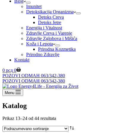
Blog
Imunitet
Detoksikacija Organizma
Detoks Creva
Detoks Jetre
Energija i Vitalnost
Zdravlje Creva i Varenje
Zdravlje Zglobova i Mišića
Koža i Lepota
Prirodna Kozmetika
Prirodno Zdravlje
Kontakt
Shopping
0
рсд
0
cart
POZOVI ODMAH 063/342-380
POZOVI ODMAH 063/342-380
Menu
Katalog
Prikaz 13–24 od 44 rezultata