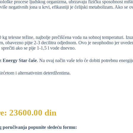
 biološke procese ljudskog organizma, ubrzavaju fizičku sposobnost mišic
 više negativnih jona u krvi, efikasniji je ćelijski metabolizam. Ako se
 kg telesne težine, najbolje prečišćena voda na sobnoj temperaturi. Izu
nom, obavezno pijte 2-3 decilitra odjednom. Ovo je neophodno jer uvede
 sprečiti ako se pije 1-1,5 l vode dnevno.
iz
Energy Star čaše
. Na ovaj način vaše telo će dobiti potrebnu energ
rćetom i alternativnim deterdžentima.
re: 23600.00 din
g poručivanja popunite sledeću formu: