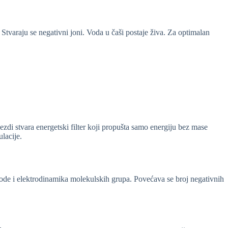
 Stvaraju se negativni joni. Voda u čaši postaje živa. Za optimalan
ezdi stvara energetski filter koji propušta samo energiju bez mase
ulacije.
vode i elektrodinamika molekulskih grupa. Povećava se broj negativnih