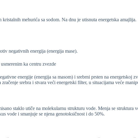
ih kristalnih mehurića sa sodom. Na dnu je utisnuta energetska amajlija.
otiv negativnih energija (energija mase).
a usmerenim ka centru zvezde
egativne energije (energija sa masom) i srebrni prsten na energetskoj zv
zračenje srebra i stvara veći energetski filter, u situacijama veće manip
rmisano staklo utiče na molekularnu strukturu vode. Menja se struktura 
ukus vode i smanjuje se njena genotoksičnost i do 50%.