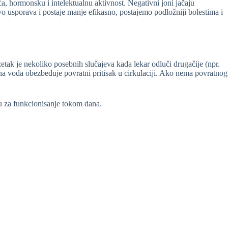
́a, hormonsku i intelektualnu aktivnost. Negativni joni jačaju
 ovo usporava i postaje manje efikasno, postajemo podložniji bolestima i
zetak je nekoliko posebnih slučajeva kada lekar odluči drugačije (npr.
na voda obezbeđuje povratni pritisak u cirkulaciji. Ako nema povratnog
iju za funkcionisanje tokom dana.