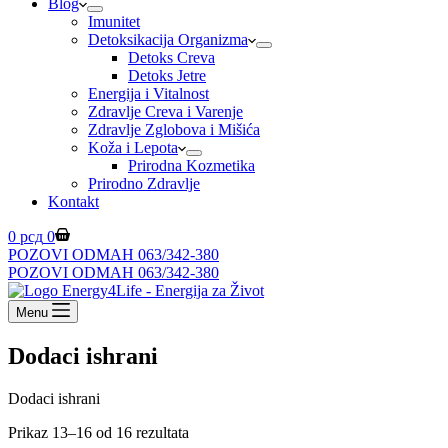
Blog
Imunitet
Detoksikacija Organizma
Detoks Creva
Detoks Jetre
Energija i Vitalnost
Zdravlje Creva i Varenje
Zdravlje Zglobova i Mišića
Koža i Lepota
Prirodna Kozmetika
Prirodno Zdravlje
Kontakt
Shopping
0
рсд
0
cart
POZOVI ODMAH 063/342-380
POZOVI ODMAH 063/342-380
Menu
Dodaci ishrani
Dodaci ishrani
Prikaz 13–16 od 16 rezultata