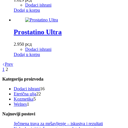
Dodaci ishrani
Dodaj u korpu
Prostatino Ultra
2.950
рсд
Dodaci ishrani
Dodaj u korpu
Prev
1
2
Kategorija proizvoda
16
Dodaci ishrani
16
22
proizvoda
Eterična ulja
22
5
proizvoda
Kozmetika
5
1
proizvoda
Welnes
1
proizvod
Najnoviji postovi
Ječmena trava za mršavljenje – iskustva i rezultati