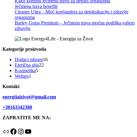
Kako koristiti ječmenu travu za detoks organizma
Ječmena trava benefiti
Cleaner Ultra – Moć korijandera za detoksikaciju i zdravlje
organizma
Barley Grass Premium – Ječmena trava moćna podrška vašem
zdravlju
Kategorije proizvoda
16
Dodaci ishrani
16
22
proizvoda
Eterična ulja
22
5
proizvoda
Kozmetika
5
1
proizvoda
Welnes
1
proizvod
Kontakt
energijaizivot@gmail.com
+38163342380
ZAPRATITE ME NA:
Link
Facebook
Instagram
YouTube