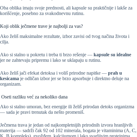
Oba oblika imaju svoje prednosti, ali kapsule su praktičnije i lakše za
korišćenje, posebno za svakodnevnu rutinu.
Koji oblik ječmene trave je najbolji za vas?
Ako želiš maksimalne rezultate, izbor zavisi od tvog načina života i
cilja.
Ako si stalno u pokretu i treba ti brzo rešenje —
kapsule su idealne
jer ne zahtevaju pripremu i lako se uklapaju u rutinu.
Ako želiš jači efekat detoksa i voliš prirodne napitke —
prah u
kesicama
je odličan izbor jer se brzo apsorbuje i direktno deluje na
organizam.
Oseti razliku već za nekoliko dana
Ako si stalno umoran, bez energije ili želiš prirodan detoks organizma
— sada je pravi trenutak da nešto promeniš.
Ječmena trava je jedan od najkompletnijih prirodnih izvora hranljivih
materija — sadrži čak 92 od 102 minerala, bogata je vitaminima (A, C,
K, B kompleks), gvožđem, kalcijumom i lako svarljivim proteinima