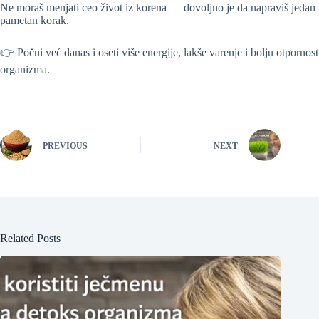
Ne moraš menjati ceo život iz korena — dovoljno je da napraviš jedan
pametan korak.
👉 Počni već danas i oseti više energije, lakše varenje i bolju otpornost
organizma.
PREVIOUS
NEXT
Related Posts