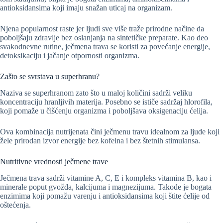
antioksidansima koji imaju snažan uticaj na organizam.
Njena popularnost raste jer ljudi sve više traže prirodne načine da
poboljšaju zdravlje bez oslanjanja na sintetičke preparate. Kao deo
svakodnevne rutine, ječmena trava se koristi za povećanje energije,
detoksikaciju i jačanje otpornosti organizma.
Zašto se svrstava u superhranu?
Naziva se superhranom zato što u maloj količini sadrži veliku
koncentraciju hranljivih materija. Posebno se ističe sadržaj hlorofila,
koji pomaže u čišćenju organizma i poboljšava oksigenaciju ćelija.
Ova kombinacija nutrijenata čini ječmenu travu idealnom za ljude koji
žele prirodan izvor energije bez kofeina i bez štetnih stimulansa.
Nutritivne vrednosti ječmene trave
Ječmena trava sadrži vitamine A, C, E i kompleks vitamina B, kao i
minerale poput gvožđa, kalcijuma i magnezijuma. Takođe je bogata
enzimima koji pomažu varenju i antioksidansima koji štite ćelije od
oštećenja.