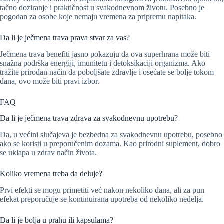
tačno doziranje i praktičnost u svakodnevnom životu. Posebno je
pogodan za osobe koje nemaju vremena za pripremu napitaka.
Da li je ječmena trava prava stvar za vas?
Ječmena trava benefiti jasno pokazuju da ova superhrana može biti
snažna podrška energiji, imunitetu i detoksikaciji organizma. Ako
tražite prirodan način da poboljšate zdravlje i osećate se bolje tokom
dana, ovo može biti pravi izbor.
FAQ
Da li je ječmena trava zdrava za svakodnevnu upotrebu?
Da, u većini slučajeva je bezbedna za svakodnevnu upotrebu, posebno
ako se koristi u preporučenim dozama. Kao prirodni suplement, dobro
se uklapa u zdrav način života.
Koliko vremena treba da deluje?
Prvi efekti se mogu primetiti već nakon nekoliko dana, ali za pun
efekat preporučuje se kontinuirana upotreba od nekoliko nedelja.
Da li je bolja u prahu ili kapsulama?