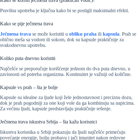
Kako se koristi ječmena trava (praktičan vodič)?
Pravilna upotreba je ključna kako bi se postigli maksimalni efekti.
Kako se pije ječmena trava
Ječmena trava
se može koristiti u
obliku praha
ili
kapsula
. Prah se
obično meša sa vodom ili sokom, dok su kapsule praktičnije za
svakodnevnu upotrebu.
Koliko puta dnevno koristiti
Najčešće se preporučuje korišćenje jednom do dva puta dnevno, u
zavisnosti od potreba organizma. Kontinuitet je važniji od količine.
Kapsule vs prah – šta je bolje
Kapsule su idealne za ljude koji žele jednostavnost i preciznu dozu,
dok je prah pogodniji za one koji vole da ga kombinuju sa napicima.
Za većinu ljudi, kapsule predstavljaju praktičnije rešenje.
Ječmena trava iskustva Srbija – šta kažu korisnici
Iskustva korisnika u Srbiji pokazuju da ljudi najčešće primećuju
povećanje energije, bolju probavu i jači imunitet nakon redovne