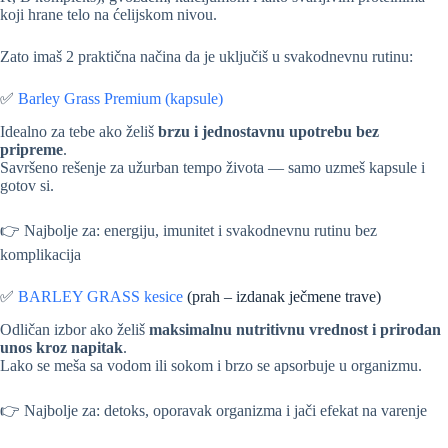
koji hrane telo na ćelijskom nivou.
Zato imaš 2 praktična načina da je uključiš u svakodnevnu rutinu:
✅
Barley Grass Premium (kapsule)
Idealno za tebe ako želiš
brzu i jednostavnu upotrebu bez
pripreme
.
Savršeno rešenje za užurban tempo života — samo uzmeš kapsule i
gotov si.
👉 Najbolje za: energiju, imunitet i svakodnevnu rutinu bez
komplikacija
✅
BARLEY GRASS kesice
(prah – izdanak ječmene trave)
Odličan izbor ako želiš
maksimalnu nutritivnu vrednost i prirodan
unos kroz napitak
.
Lako se meša sa vodom ili sokom i brzo se apsorbuje u organizmu.
👉 Najbolje za: detoks, oporavak organizma i jači efekat na varenje