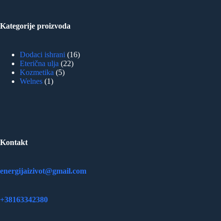
Kategorije proizvoda
16
Dodaci ishrani
16
22
proizvoda
Eterična ulja
22
5
proizvoda
Kozmetika
5
1
proizvoda
Welnes
1
proizvod
Kontakt
energijaizivot@gmail.com
+38163342380