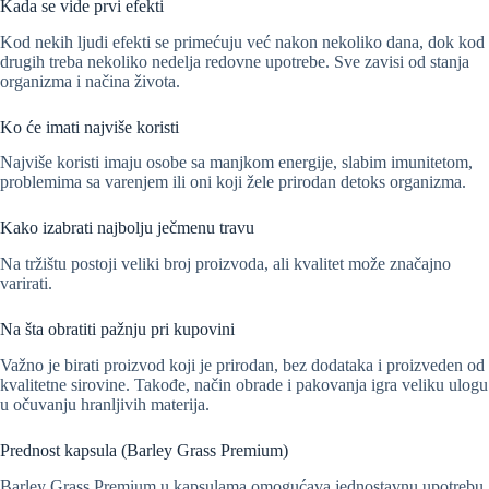
Kada se vide prvi efekti
Kod nekih ljudi efekti se primećuju već nakon nekoliko dana, dok kod
drugih treba nekoliko nedelja redovne upotrebe. Sve zavisi od stanja
organizma i načina života.
Ko će imati najviše koristi
Najviše koristi imaju osobe sa manjkom energije, slabim imunitetom,
problemima sa varenjem ili oni koji žele prirodan detoks organizma.
Kako izabrati najbolju ječmenu travu
Na tržištu postoji veliki broj proizvoda, ali kvalitet može značajno
varirati.
Na šta obratiti pažnju pri kupovini
Važno je birati proizvod koji je prirodan, bez dodataka i proizveden od
kvalitetne sirovine. Takođe, način obrade i pakovanja igra veliku ulogu
u očuvanju hranljivih materija.
Prednost kapsula (Barley Grass Premium)
Barley Grass Premium u kapsulama omogućava jednostavnu upotrebu,