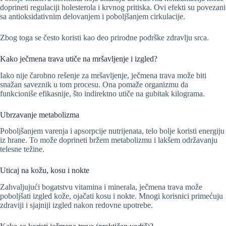
doprineti regulaciji holesterola i krvnog pritiska. Ovi efekti su povezani
sa antioksidativnim delovanjem i poboljšanjem cirkulacije.
Zbog toga se često koristi kao deo prirodne podrške zdravlju srca.
Kako ječmena trava utiče na mršavljenje i izgled?
Iako nije čarobno rešenje za mršavljenje, ječmena trava može biti
snažan saveznik u tom procesu. Ona pomaže organizmu da
funkcioniše efikasnije, što indirektno utiče na gubitak kilograma.
Ubrzavanje metabolizma
Poboljšanjem varenja i apsorpcije nutrijenata, telo bolje koristi energiju
iz hrane. To može doprineti bržem metabolizmu i lakšem održavanju
telesne težine.
Uticaj na kožu, kosu i nokte
Zahvaljujući bogatstvu vitamina i minerala, ječmena trava može
poboljšati izgled kože, ojačati kosu i nokte. Mnogi korisnici primećuju
zdraviji i sjajniji izgled nakon redovne upotrebe.