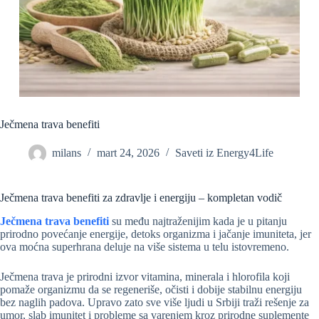
Ječmena trava benefiti
milans
mart 24, 2026
Saveti iz Energy4Life
Ječmena trava benefiti za zdravlje i energiju – kompletan vodič
Ječmena trava benefiti
su među najtraženijim kada je u pitanju
prirodno povećanje energije, detoks organizma i jačanje imuniteta, jer
ova moćna superhrana deluje na više sistema u telu istovremeno.
Ječmena trava je prirodni izvor vitamina, minerala i hlorofila koji
pomaže organizmu da se regeneriše, očisti i dobije stabilnu energiju
bez naglih padova. Upravo zato sve više ljudi u Srbiji traži rešenje za
umor, slab imunitet i probleme sa varenjem kroz prirodne suplemente