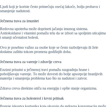
Ljudi koji je koriste često primećuju osećaj lakoće, bolju probavu i
smanjenje nadutosti.
Ječmena trava za imunitet
Redovna upotreba može doprineti jačanju imunog sistema.
Antioksidansi i vitamini pomažu telu da se izbori sa spoljnim uticajima
i smanji učestalost bolesti.
Ovo je posebno važno za osobe koje se često razboljevaju ili žele
dodatnu zaštitu tokom promena godišnjih doba.
Ječmena trava za varenje i zdravlje creva
Enzimi prisutni u ječmenoj travi pomažu razgradnju hrane i
poboljšavaju varenje. To može dovesti do bolje apsorpcije hranljivih
materija i smanjenja problema kao što su nadutost i zatvor.
Zdrava creva direktno utiču na energiju i opšte stanje organizma.
Ječmena trava za holesterol i krvni pritisak
Postoje iskustva korisnika koja ukazuju da redovna konzumacija može