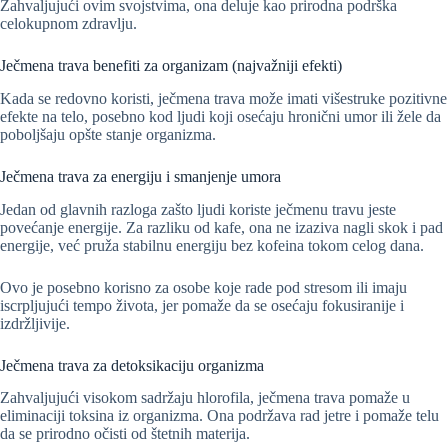
Zahvaljujući ovim svojstvima, ona deluje kao prirodna podrška
celokupnom zdravlju.
Ječmena trava benefiti za organizam (najvažniji efekti)
Kada se redovno koristi, ječmena trava može imati višestruke pozitivne
efekte na telo, posebno kod ljudi koji osećaju hronični umor ili žele da
poboljšaju opšte stanje organizma.
Ječmena trava za energiju i smanjenje umora
Jedan od glavnih razloga zašto ljudi koriste ječmenu travu jeste
povećanje energije. Za razliku od kafe, ona ne izaziva nagli skok i pad
energije, već pruža stabilnu energiju bez kofeina tokom celog dana.
Ovo je posebno korisno za osobe koje rade pod stresom ili imaju
iscrpljujući tempo života, jer pomaže da se osećaju fokusiranije i
izdržljivije.
Ječmena trava za detoksikaciju organizma
Zahvaljujući visokom sadržaju hlorofila, ječmena trava pomaže u
eliminaciji toksina iz organizma. Ona podržava rad jetre i pomaže telu
da se prirodno očisti od štetnih materija.