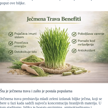
poput ove biljke.
Šta je ječmena trava i zašto je postala popularna
Ječmena trava predstavlja mladi zeleni izdanak biljke ječma, koji se
bere u fazi kada sadrži najveću koncentraciju hranljivih materija. U
tom stadijumu, biljka je bogata enzimima, aminokiselinama i