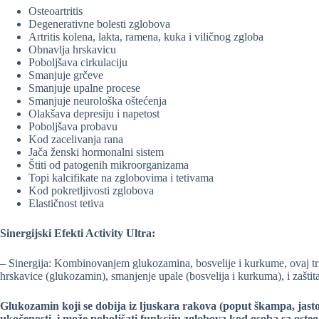
Osteoartritis
Degenerativne bolesti zglobova
Artritis kolena, lakta, ramena, kuka i viličnog zgloba
Obnavlja hrskavicu
Poboljšava cirkulaciju
Smanjuje grčeve
Smanjuje upalne procese
Smanjuje neurološka oštećenja
Olakšava depresiju i napetost
Poboljšava probavu
Kod zacelivanja rana
Jača ženski hormonalni sistem
Štiti od patogenih mikroorganizama
Topi kalcifikate na zglobovima i tetivama
Kod pokretljivosti zglobova
Elastičnost tetiva
Sinergijski Efekti Activity Ultra:
– Sinergija: Kombinovanjem glukozamina, bosvelije i kurkume, ovaj tr
hrskavice (glukozamin), smanjenje upale (bosvelija i kurkuma), i zaštit
Glukozamin koji se dobija iz ljuskara rakova (poput škampa, jasto
ukočenosti, i može poboljšati funkciju zglobova kod osoba sa osteo