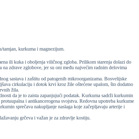
ija/tamjan, kurkuma i magnezijum.
mena ili kuka i oboljenja viličnog zgloba. Prilikom starenja dolazi do
anja na zdrave zglobove, jer su oni među najvećim radnim delovima
alnog sastava i zaštitu od patogenih mikroorganizama. Bosvelijske
jšava cirkulaciju i dotok krvi kroz žile oštećene upalom, što dodatno
vnih žila.
ednosti da je to zaista zapanjujući podatak. Kurkuma sadrži kurkumin
ivna, protuupalna i antikancerogena svojstva. Redovna upotreba kurkume
rkumin sprečava nakupljanje naslaga koje začepljavaju arterije i
ažavanju grčeva i važan je za zdravlje kostiju.