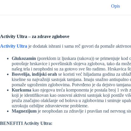
Opis
Activity Ultra – za zdrave zglobove
Activity Ultra
je dodatak ishrani i sama reč govori da pomaže aktivno
Glukozamin
(poreklom iz ljuskara (rakova)) se primenjuje kod ost
potrošnje hrskavice i površinskih slojeva zglobova, tako da mož
našeg tela i neophodni su za gotovo sve što radimo. Hrskavica šti
Bosvelija, indijski orah
se koristi već hiljadama godina za ubla
kiseline su najvažniji sastojak tamjana. Imaju snažno antiupalno
pomaže ugroženim zglobovima. Potvrđeno je da dejstvo tamjana, sm
Kurkuma
kao njegova treća komponenta je postala broj 1 svih z
koji je identifikovan kao osnovni aktivni sastojak koji postiže v
pruža značajno olakšanje od bolova u zglobovima i smiruje upalu 
uzrokuju ozbiljne zdravstevene probleme.
Magnezijum
je neophodan za zdravlje i pravilan rad nervnog sis
BENEFITI Activity Ultra: