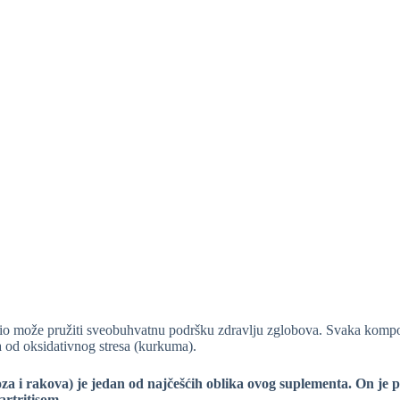
io može pružiti sveobuhvatnu podršku zdravlju zglobova. Svaka kompon
a od oksidativnog stresa (kurkuma).
za i rakova) je jedan od najčešćih oblika ovog suplementa.
On je p
artritisom.