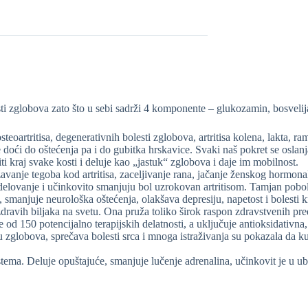
sti zglobova zato što u sebi sadrži 4 komponente – glukozamin, bosvel
eoartritisa, degenerativnih bolesti zglobova, artritisa kolena, lakta, ra
e doći do oštećenja pa i do gubitka hrskavice. Svaki naš pokret se osl
ti kraj svake kosti i deluje kao „jastuk“ zglobova i daje im mobilnost.
žavanje tegoba kod artritisa, zaceljivanje rana, jačanje ženskog hormon
 delovanje i učinkovito smanjuju bol uzrokovan artritisom. Tamjan pobol
anjuje neurološka oštećenja, olakšava depresiju, napetost i bolesti kr
dravih biljaka na svetu. Ona pruža toliko širok raspon zdravstvenih pr
iše od 150 potencijalno terapijskih delatnosti, a uključuje antioksidat
zglobova, sprečava bolesti srca i mnoga istraživanja su pokazala da ku
tema. Deluje opuštajuće, smanjuje lučenje adrenalina, učinkovit je u ubl