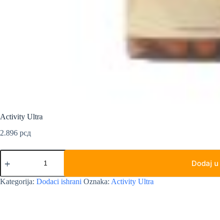
Activity Ultra
2.896
рсд
Activity
Ultra
Dodaj u
količina
Kategorija:
Dodaci ishrani
Oznaka:
Activity Ultra