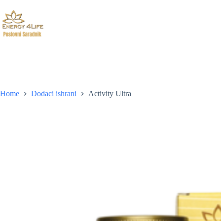
Skip
to
content
Home
Dodaci ishrani
Activity Ultra