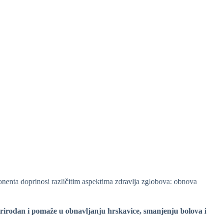
enta doprinosi različitim aspektima zdravlja zglobova: obnova
rirodan i
pomaže u obnavljanju hrskavice, smanjenju bolova i