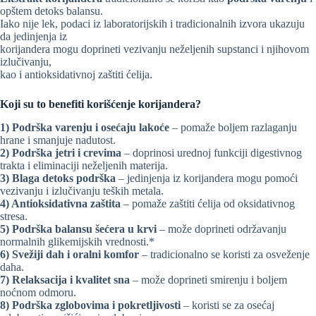
opštem detoks balansu.
Iako nije lek, podaci iz laboratorijskih i tradicionalnih izvora ukazuju
da jedinjenja iz
korijandera mogu doprineti vezivanju neželjenih supstanci i njihovom
izlučivanju,
kao i antioksidativnoj zaštiti ćelija.
Koji su to benefiti korišćenje korijandera?
1) Podrška varenju i osećaju lakoće
– pomaže boljem razlaganju
hrane i smanjuje nadutost.
2) Podrška jetri i crevima
– doprinosi urednoj funkciji digestivnog
trakta i eliminaciji neželjenih materija.
3) Blaga detoks podrška
– jedinjenja iz korijandera mogu pomoći
vezivanju i izlučivanju teških metala.
4) Antioksidativna zaštita
– pomaže zaštiti ćelija od oksidativnog
stresa.
5) Podrška balansu šećera u krvi
– može doprineti održavanju
normalnih glikemijskih vrednosti.*
6) Svežiji dah i oralni komfor
– tradicionalno se koristi za osveženje
daha.
7) Relaksacija i kvalitet sna
– može doprineti smirenju i boljem
noćnom odmoru.
8) Podrška zglobovima i pokretljivosti
– koristi se za osećaj