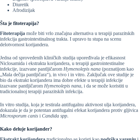
Diuretik
Afrodizijak
Šta je fitoterapija?
Fitoterapija
može biti vrlo značajna alternativa u terapiji parazitskih
infekcija gastrointestinalnog trakta. I upravo tu stupa na scenu
delotvornost korijandera.
Jedna od sprovedenih kliničkih studija upoređivala je efikasnost
Niclosamida i ekstrakta korijandera, u terapiji gastrointestinalne
infekcije, izazvane pantljičarom
Hymenolepis nana
(poznatijom kao
„Mala dečija pantljičara“), in vivo i in vitro. Zaključak ove studije je
bio da ekstrakt korijandera ima dobre efekte u terapiji infekcije
izazvane pantljičarom
Hymenolepis nana
, i da se može koristiti u
tradicionalnoj terapiji parazitskih infekcija.
In vitro studija, koja je testirala antifugalnu aktivnost ulja korijandera,
dokazala je da je potentan antifugalni efekat korijandera protiv gljivica
Microsporum canis
i
Candida spp
.
Kako deluje korijander?
Ekstrakt korijandera
tradicionalno se koristi kao
podrška varenju
i