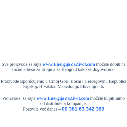
Sve proizvode sa sajta
www.EnergijaZaŽivot.com
možete dobiti na
kućnu adresu za Srbiju a za Beograd kako se dogovorimo.
Proizvode isporučujemo u Crnoj Gori, Bosni i Hercegovini, Republici
Srpskoj, Hrvatska, Makedoniji, Sloveniji i dr.
Proizvode sa sajta
www.EnergijaZaŽivot.com
možete kupiti samo
od distributera kompanije.
00 381 63 342 380
Pozovite već danas –