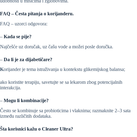
udobnosti u mišićima i zglobovima.
FAQ – Česta pitanja o korijanderu.
FAQ – uzorci odgovora:
–
Kada se pije?
Najčešće uz doručak, uz čašu vode a možei posle doručka.
–
Da li je za dijabetičare?
K
orijander je tema istraživanja u kontekstu glikemijskog balansa;
ako koristite terapiju, savetujte se sa lekarom zbog potencijalnih
interakcija.
–
Mogu li kombinacije?
Često se kombinuje sa probioticima i vlaknima; razmaknite 2–3 sata
između različitih dodataka.
Šta korisnici kažu o Cleaner Ultra?