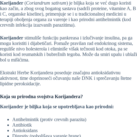
Korijander
(
Coriandrum sativum
) je biljka koja se već dugo koristi
kao začin, a zbog svog bogatog sastava (sadrži proteine, vitamine A, B
i C, organske kiseline), primenjuje se i u tradicionalnoj medicini u
terapiji oboljenja organa za varenje i kao prirodni antihelmintik (kod
crevnih infekcija izazvanih parazitima).
Korijander
stimuliše funkciju pankreasa i izlučivanje insulina, pa ga
mogu koristiti i dijabetičari. Pomaže pravilan rad endokrinog sistema,
reguliše nivo holesterola i eliminiše višak tečnosti kod otoka, pa se
koristi kod reumatskih i bubrežnih tegoba. Može da smiri upalu i ublaži
bol u mišićima.
Ekstrakt Herbe Korijandera poseduje značajnu antioksidativnu
aktivnost, time doprinoseći očuvanju naše DNK i sprečavanju štetne
lipidne peroksidacije.
Koja su prirodna svojstva Korijandera?
Korijander je biljka koja se upotrebljava kao prirodni:
Antihelmintik (protiv crevnih parazita)
Antibiotik
Antioksidans
Digestiv (poboljšava varanje hrane)