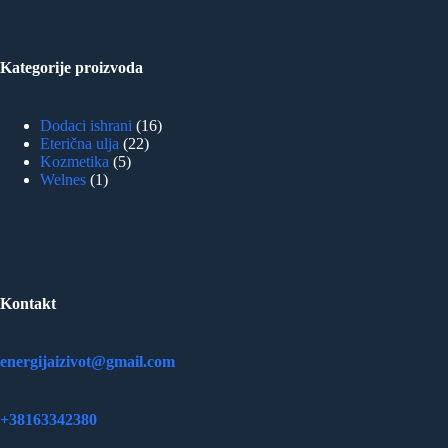
Kategorije proizvoda
16
Dodaci ishrani
16
22
proizvoda
Eterična ulja
22
5
proizvoda
Kozmetika
5
1
proizvoda
Welnes
1
proizvod
Kontakt
energijaizivot@gmail.com
+38163342380