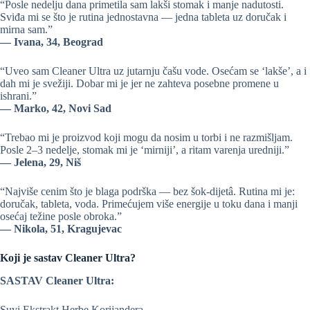
“Posle nedelju dana primetila sam lakši stomak i manje nadutosti.
Sviđa mi se što je rutina jednostavna — jedna tableta uz doručak i
mirna sam.”
— Ivana, 34, Beograd
“Uveo sam Cleaner Ultra uz jutarnju čašu vode. Osećam se ‘lakše’, a i
dah mi je svežiji. Dobar mi je jer ne zahteva posebne promene u
ishrani.”
— Marko, 42, Novi Sad
“Trebao mi je proizvod koji mogu da nosim u torbi i ne razmišljam.
Posle 2–3 nedelje, stomak mi je ‘mirniji’, a ritam varenja uredniji.”
— Jelena, 29, Niš
“Najviše cenim što je blaga podrška — bez šok-dijetâ. Rutina mi je:
doručak, tableta, voda. Primećujem više energije u toku dana i manji
osećaj težine posle obroka.”
— Nikola, 51, Kragujevac
Koji je sastav Cleaner Ultra?
SASTAV Cleaner Ultra:
Suvi Ekstrakt Herbe Korijandera