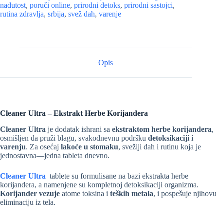
nadutost
,
poruči online
,
prirodni detoks
,
prirodni sastojci
,
rutina zdravlja
,
srbija
,
svež dah
,
varenje
Opis
Cleaner Ultra – Ekstrakt Herbe Korijandera
Cleaner Ultra
je dodatak ishrani sa
ekstraktom herbe korijandera
,
osmišljen da pruži blagu, svakodnevnu podršku
detoksikaciji i
varenju
. Za osećaj
lakoće u stomaku
, svežiji dah i rutinu koja je
jednostavna—jedna tableta dnevno.
Cleaner Ultra
tablete su formulisane na bazi ekstrakta herbe
korijandera, a namenjene su kompletnoj detoksikaciji organizma.
Korijander
vezuje
atome toksina i
teških metala
, i pospešuje njihovu
eliminaciju iz tela.