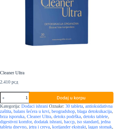
Cleaner Ultra
2.410
рсд
Cleaner
Dodaj u korpu
Ultra
količina
Kategorija:
Dodaci ishrani
Oznake:
30 tableta
,
antioksidativna
zaštita
,
balans šećera u krvi
,
beogradshop
,
blaga detoksikacija
,
brza isporuka
,
Cleaner Ultra
,
detoks podrška
,
detoks tablete
,
digestivni komfor
,
dodatak ishrani
,
haccp
,
iso standard
,
jedna
tableta dnevno
,
jetra i creva
,
korijander ekstrakt
,
lagan stomak
,